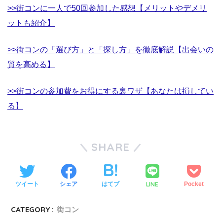
>>街コンに一人で50回参加した感想【メリットやデメリ
ットも紹介】
>>街コンの「選び方」と「探し方」を徹底解説【出会いの
質を高める】
>>街コンの参加費をお得にする裏ワザ【あなたは損してい
る】
SHARE
LINE
ツイート
シェア
はてブ
Pocket
CATEGORY :
街コン