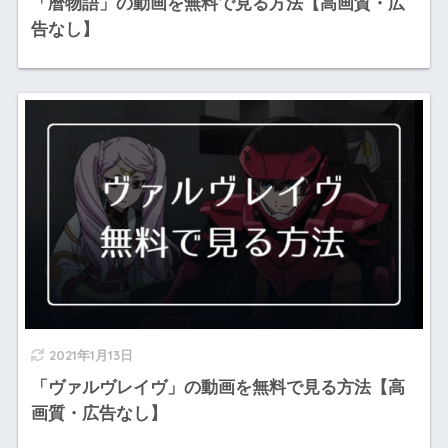
「暦物語」の動画を無料で見る方法【高画質・広
告なし】
2021年1月13日
「ヴァルヴレイヴ」の動画を無料で見る方法【高
画質・広告なし】