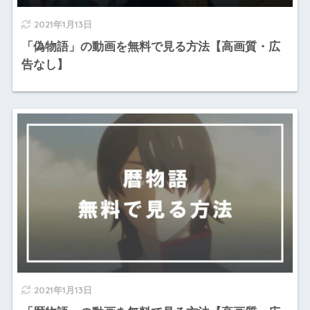
2021年1月13日
「偽物語」の動画を無料で見る方法【高画質・広
告なし】
2021年1月13日