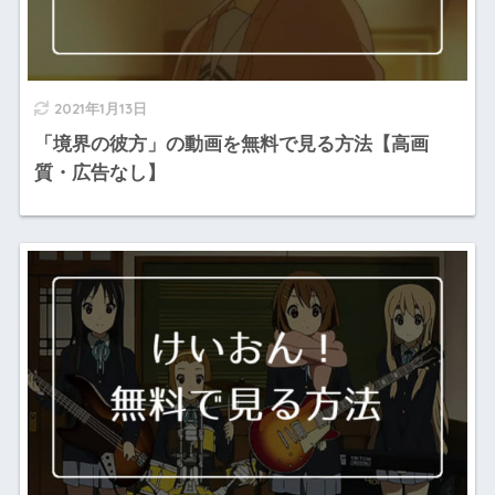
2021年1月13日
「境界の彼方」の動画を無料で見る方法【高画
質・広告なし】