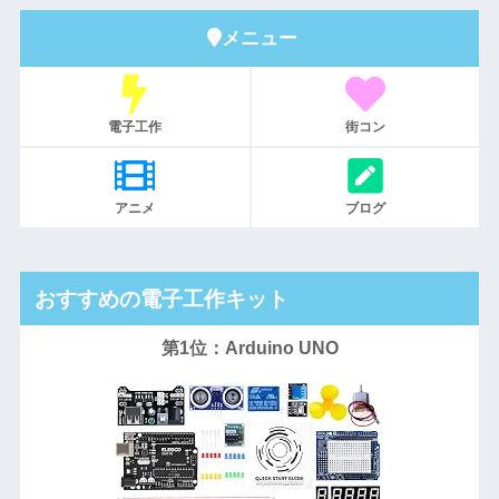
メニュー
電子工作
街コン
アニメ
ブログ
おすすめの電子工作キット
第1位：Arduino UNO