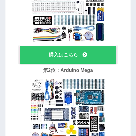
購入はこちら
第2位：Arduino Mega