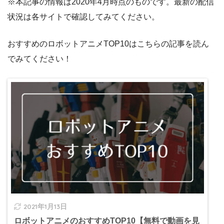
※本記事の情報は2020年4月時点のものです。最新の配信
状況は各サイトで確認してみてください。
おすすめのロボットアニメTOP10はこちらの記事を読ん
でみてください！
2021年1月13日
ロボットアニメのおすすめTOP10【無料で動画を見