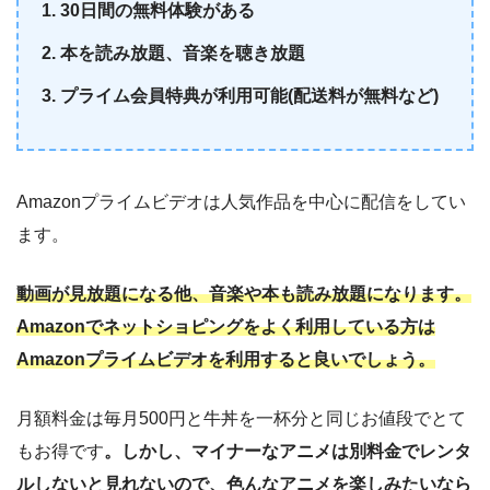
30日間の無料体験がある
本を読み放題、音楽を聴き放題
プライム会員特典が利用可能(配送料が無料など)
Amazonプライムビデオは人気作品を中心に配信をしてい
ます。
動画が見放題になる他、音楽や本も読み放題になります。
Amazonでネットショピングをよく利用している方は
Amazonプライムビデオを利用すると良いでしょう。
月額料金は毎月500円と牛丼を一杯分と同じお値段でとて
もお得です
。しかし、マイナーなアニメは別料金でレンタ
ルしないと見れないので、色んなアニメを楽しみたいなら