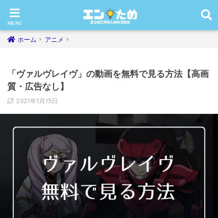
ホーム
アニメ
「ヴァルヴレイヴ」の動画を無料で見る方法【高画
質・広告なし】
2021年1月13日