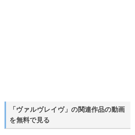
「ヴァルヴレイヴ」の関連作品の動画
を無料で見る