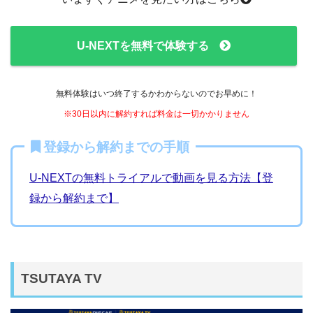
U-NEXTを無料で体験する
無料体験はいつ終了するかわからないのでお早めに！
※30日以内に解約すれば料金は一切かかりません
登録から解約までの手順
U-NEXTの無料トライアルで動画を見る方法【登
録から解約まで】
TSUTAYA TV