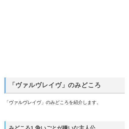
「ヴァルヴレイヴ」のみどころ
「ヴァルヴレイヴ」のみどころを紹介します。
みどころ1.争いごとが嫌いな主人公