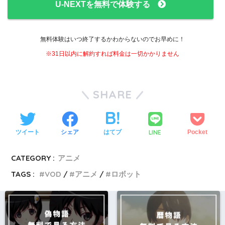
U-NEXTを無料で体験する
無料体験はいつ終了するかわからないのでお早めに！
※31日以内に解約すれば料金は一切かかりません
SHARE
LINE
ツイート
シェア
はてブ
Pocket
CATEGORY :
アニメ
TAGS :
VOD
アニメ
ロボット