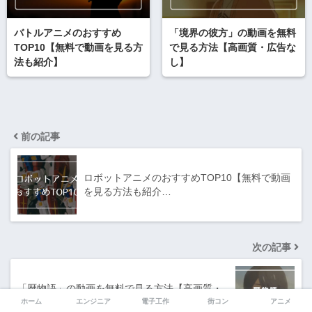
バトルアニメのおすすめ
「境界の彼方」の動画を無料
TOP10【無料で動画を見る方
で見る方法【高画質・広告な
法も紹介】
し】
前の記事
ロボットアニメのおすすめTOP10【無料で動画
を見る方法も紹介…
次の記事
「暦物語」の動画を無料で見る方法【高画質・
広告なし】
ホーム
エンジニア
電子工作
街コン
アニメ