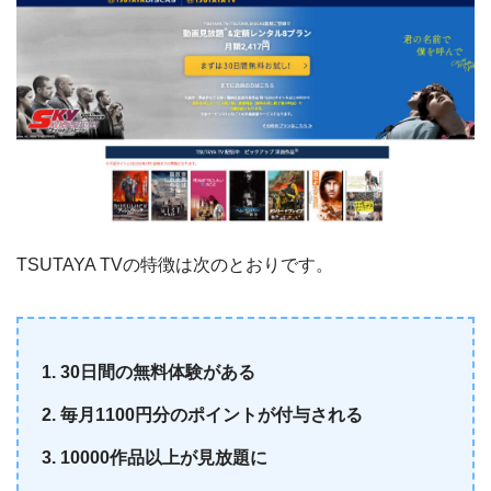
TSUTAYA TVの特徴は次のとおりです。
30日間の無料体験がある
毎月1100円分のポイントが付与される
10000作品以上が見放題に