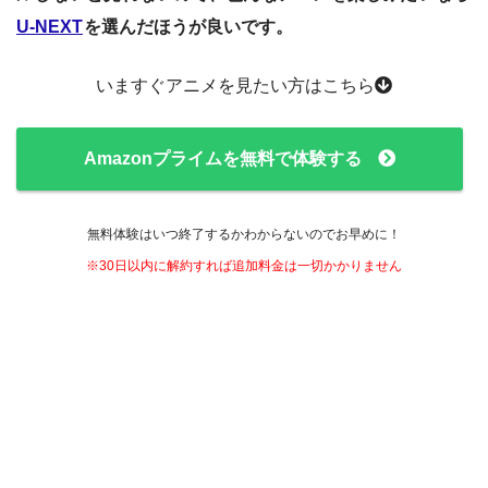
U-NEXT
を選んだほうが良いです。
いますぐアニメを見たい方はこちら
Amazonプライムを無料で体験する
無料体験はいつ終了するかわからないのでお早めに！
※30日以内に解約すれば追加料金は一切かかりません