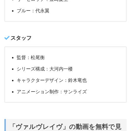
ブルー：代永翼
スタッフ
監督：松尾衡
シリーズ構成：大河内一楼
キャラクターデザイン：鈴木竜也
アニメーション制作：サンライズ
「ヴァルヴレイヴ」の動画を無料で見