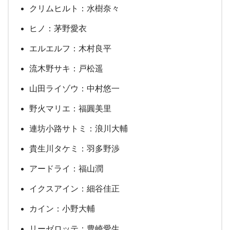
クリムヒルト：水樹奈々
ヒノ：茅野愛衣
エルエルフ：木村良平
流木野サキ：戸松遥
山田ライゾウ：中村悠一
野火マリエ：福圓美里
連坊小路サトミ：浪川大輔
貴生川タケミ：羽多野渉
アードライ：福山潤
イクスアイン：細谷佳正
カイン：小野大輔
リーゼロッテ：豊崎愛生