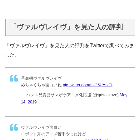
「ヴァルヴレイヴ」を見た人の評判
「ヴァルヴレイヴ」を見た人の評判をTwitterで調べてみま
した。
革命機ヴァルヴレイヴ
めちゃくちゃ面白いね
pic.twitter.com/sU25UHtkTt
— ハンス兄貴@サマポケアニメ化応援 (@grisaialove)
May
14, 2019
ヴァルヴレイヴ面白い
ロボット系のアニメ苦手やったけど