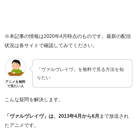
※本記事の情報は2020年4月時点のものです。最新の配信
状況は各サイトで確認してみてください。
「ヴァルヴレイヴ」を無料で見る方法を知
りたい
アニメを無料
で見たい人
こんな疑問を解決します。
「ヴァルヴレイヴ」は、2013年4月から6月
まで放送され
たアニメです。