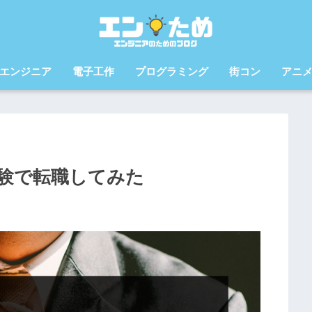
エンジニア
電子工作
プログラミング
街コン
アニ
験で転職してみた