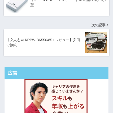
型…
次の記事
【玄人志向 KRPW-BK550/85+ レビュー】安価
で接続…
広告