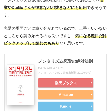
「メンタリズム 恋愛の絶対法則」に書いてあることを
営
業やDaiGoさんが得意なババ抜きなどにも応用
できそうで
す。
恋愛の場面ごとに章が分かれているので、上手くいかない
ところから読み始めるのも良いですし、
気になる題目だけ
ピックアップして読むのもあり
だと思います。
メンタリズム恋愛の絶対法則
posted with
ヨメレバ
メンタリストDaiGo 青春出版社 2012年07月
楽天ブックス
Amazon
Kindle