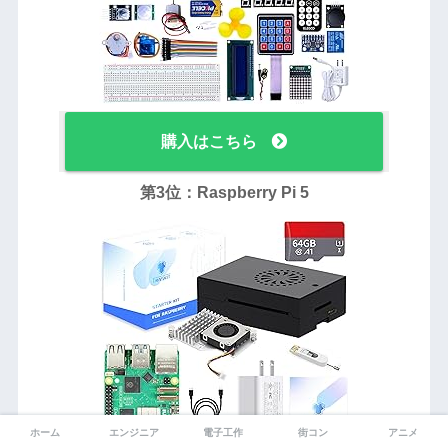
購入はこちら
第3位：Raspberry Pi 5
ホーム
エンジニア
電子工作
街コン
アニメ