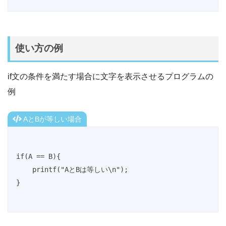
使い方の例
if文の条件を満たす場合に文字を表示させるプログラムの
例
AとBが等しい場合
if(A == B){

    printf("AとBは等しい\n");

}