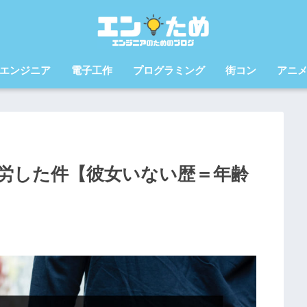
エンジニア
電子工作
プログラミング
街コン
アニ
労した件【彼女いない歴＝年齢